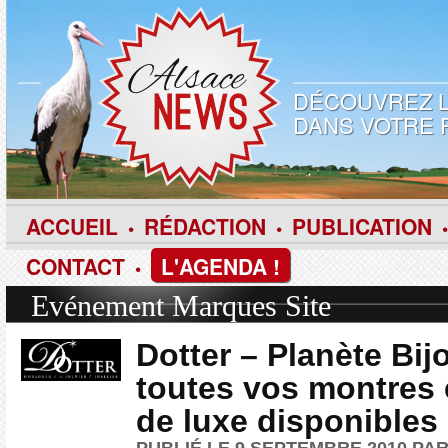
DÉCOUVREZ L
DANS VOTRE 
ACCUEIL
RÉDACTION
PUBLICATION
•
•
•
CONTACT
L'AGENDA !
•
Evénement
Marques
Site
Dotter – Planète Bijo
toutes vos montres 
de luxe disponibles 