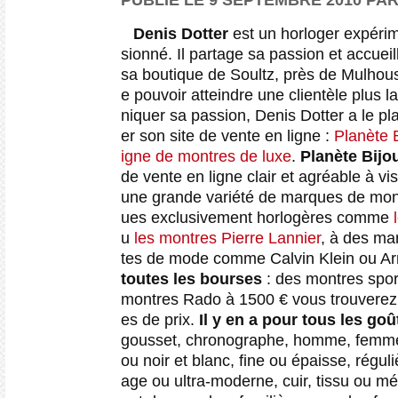
PUBLIÉ LE 9 SEPTEMBRE 2010 PA
Denis Dotter
est un horloger expérim
sionné. Il partage sa passion et accueil
sa boutique
de Soultz, près de Mulhou
e pouvoir atteindre une clientèle plus 
niquer sa passion, Denis Dotter a le pl
er son site de vente en ligne :
Planète B
igne de montres de luxe
.
Planète Bijou
de vente en ligne clair et agréable à vi
une grande variété de marques de mon
ues exclusivement horlogères comme
l
u
les montres Pierre Lannier
, à des ma
tes de mode comme Calvin Klein ou A
toutes les bourses
: des montres spor
montres Rado à 1500 € vous trouverez t
es de prix.
Il y en a pour tous les go
gousset, chronographe, homme, femme,
ou noir et blanc, fine ou épaisse, réguli
age ou ultra-moderne, cuir, tissu ou mé