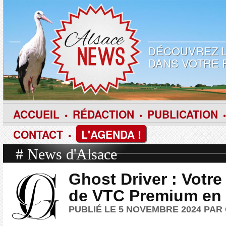
DÉCOUVREZ L
DANS VOTRE 
ACCUEIL
RÉDACTION
PUBLICATION
•
•
•
CONTACT
L'AGENDA !
•
# News d'Alsace
Ghost Driver : Votre
de VTC Premium en 
PUBLIÉ LE 5 NOVEMBRE 2024 PAR