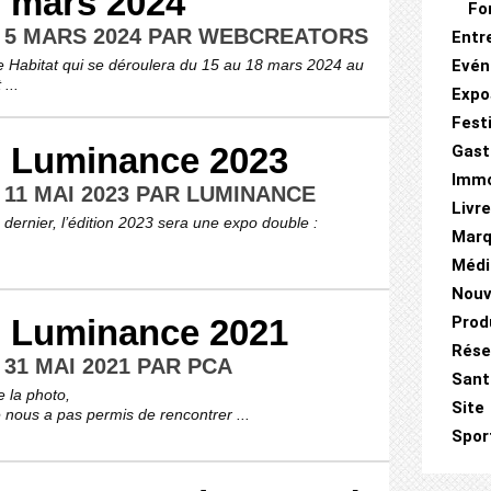
mars 2024
Fo
E 5 MARS 2024 PAR WEBCREATORS
Entr
e Habitat qui se déroulera du 15 au 18 mars 2024 au
Evé
...
Expo
Fest
Luminance 2023
Gast
Immo
 11 MAI 2023 PAR LUMINANCE
Livr
dernier, l’édition 2023 sera une expo double :
Mar
Médi
Nouv
Luminance 2021
Prod
Rése
 31 MAI 2021 PAR PCA
Sant
 la photo,
Site
nous a pas permis de rencontrer ...
Sport