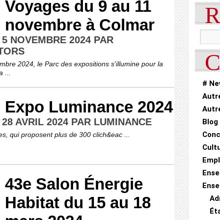
Voyages du 9 au 11
R
novembre à Colmar
 5 NOVEMBRE 2024 PAR
TORS
C
bre 2024, le Parc des expositions s'illumine pour la
 ...
# Ne
Autr
Expo Luminance 2024
Autr
 28 AVRIL 2024 PAR LUMINANCE
Blog
Conc
, qui proposent plus de 300 clich&eac ...
Cult
Empl
Ense
43e Salon Énergie
Ense
Habitat du 15 au 18
Ad
Ét