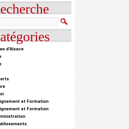
echerche
atégories
ws d'Alsace
e
e
erts
ure
oi
ignement et Formation
ignement et Formation
ministration
ablissements