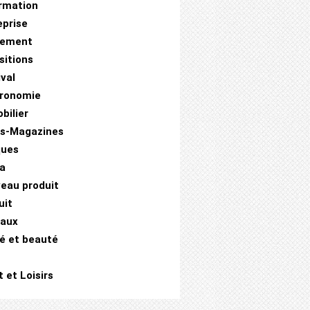
rmation
eprise
nement
sitions
ival
ronomie
bilier
es-Magazines
ques
a
eau produit
uit
aux
é et beauté
 et Loisirs