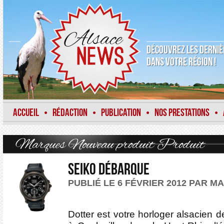
DÉCOUVREZ LES DERNIÈ
DANS VOTRE RÉGION !
ACCUEIL
RÉDACTION
PUBLICATION
NOS PRESTATIONS
•
•
•
•
Marques
Nouveau produit
Produit
Seiko débarque
PUBLIÉ LE 6 FÉVRIER 2012 PAR M
Dotter est votre horloger alsacien 