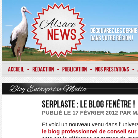
DÉCOUVREZ LES DERNIÈ
DANS VOTRE RÉGION !
ACCUEIL
RÉDACTION
PUBLICATION
NOS PRESTATIONS
•
•
•
•
Blog
Entreprise
Média
Serplaste : le blog fenêtre !
PUBLIÉ LE 17 FÉVRIER 2012 PAR 
Et voici un nouveau venu dans l’univer
le blog professionnel de conseil sur 