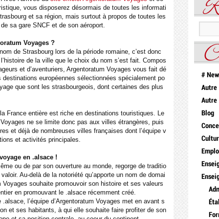
R
ristique, vous disposerez désormais de toutes les informati
rasbourg et sa région, mais surtout à propos de toutes les
t de sa gare SNCF et de son aéroport.
toratum Voyages ?
C
nom de Strasbourg lors de la période romaine, c’est donc
’histoire de la ville que le choix du nom s’est fait. Compos
ageurs et d’aventuriers, Argentoratum Voyages vous fait dé
# New
 destinations européennes sélectionnées spécialement po
yage que sont les strasbourgeois, dont certaines des plus
Autre
Autre
a France entière est riche en destinations touristiques. Le
Blog
 Voyages ne se limite donc pas aux villes étrangères, puis
Conce
ores et déjà de nombreuses villes françaises dont l’équipe v
Cultu
ions et activités principales.
Emplo
voyage en .alsace !
Ensei
même ou de par son ouverture au monde, regorge de traditio
e valoir. Au-delà de la notoriété qu’apporte un nom de domai
Ensei
m Voyages souhaite promouvoir son histoire et ses valeurs
Adm
ntier en promouvant le .alsace récemment créé.
ne .alsace, l’équipe d’Argentoratum Voyages met en avant s
Éta
n et ses habitants, à qui elle souhaite faire profiter de son
For
ope et sa position centrale, au coeur du continent.