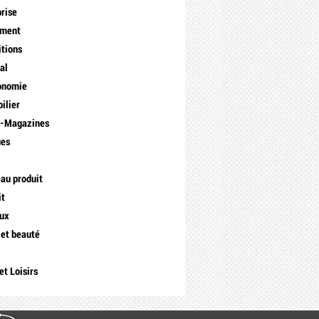
prise
ement
itions
al
onomie
ilier
s-Magazines
ues
a
au produit
it
ux
 et beauté
et Loisirs