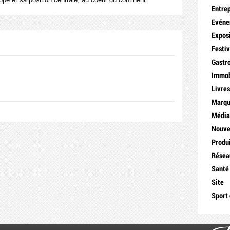
Entre
Evén
Expos
Festiv
Gastr
Immob
Livre
Marq
Médi
Nouve
Produ
Résea
Santé
Site
Sport 