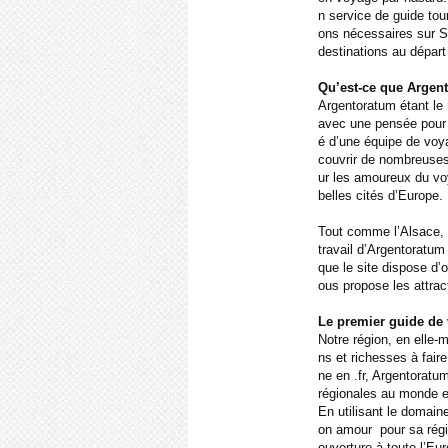
n service de guide tou
ons nécessaires sur St
destinations au dépar
Qu’est-ce que Argen
Argentoratum étant le 
avec une pensée pour l
é d’une équipe de voy
couvrir de nombreuses
ur les amoureux du vo
belles cités d’Europe.
Tout comme l’Alsace, l
travail d’Argentoratum
que le site dispose d’
ous propose les attract
Le premier guide de 
Notre région, en elle-
ns et richesses à fair
ne en .fr, Argentoratu
régionales au monde e
En utilisant le domai
on amour pour sa régio
ouverture à toute l’Eur