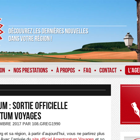
DÉCOUVREZ LES DERNIÈRES NOUVELLES
DANS VOTRE RÉGION !
ION
NOS PRESTATIONS
À PROPOS
FAQ
CONTACT
L'AGE
•
•
•
•
•
m : sortie officielle
atum Voyages
MBRE 2017 PAR 108.GREG1990
 et sa région, à partir d’aujourd’hui, vous ne partirez plus
 Avec l’arrivée du
site officiel Argentoratum Voyages
et so