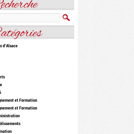
echerche
atégories
s d'Alsace
rts
re
i
gnement et Formation
gnement et Formation
inistration
blissements
mation