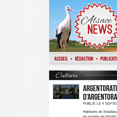
ACCUEIL
RÉDACTION
PUBLICAT
•
•
Culture
Argentoratu
d’Argentor
PUBLIÉ LE 4 SEPTE
Habitants de Strasbourg
en voyage par hasard.