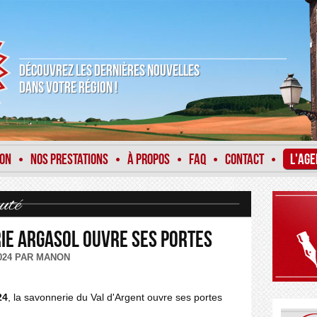
DÉCOUVREZ LES DERNIÈRES NOUVELLES
DANS VOTRE RÉGION !
ION
NOS PRESTATIONS
À PROPOS
FAQ
CONTACT
L'AGE
•
•
•
•
•
uté
ie Argasol ouvre ses portes
2024 PAR MANON
24
, la savonnerie du Val d'Argent ouvre ses portes