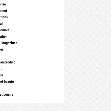
prise
ement
itions
al
onomie
ilier
s-Magazines
ues
a
au produit
it
ux
 et beauté
et Loisirs