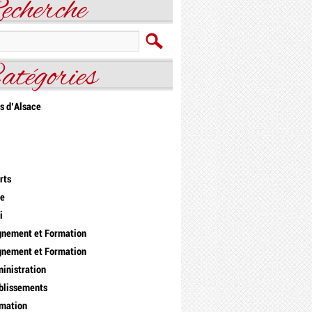
echerche
atégories
s d'Alsace
rts
re
i
gnement et Formation
gnement et Formation
inistration
blissements
mation