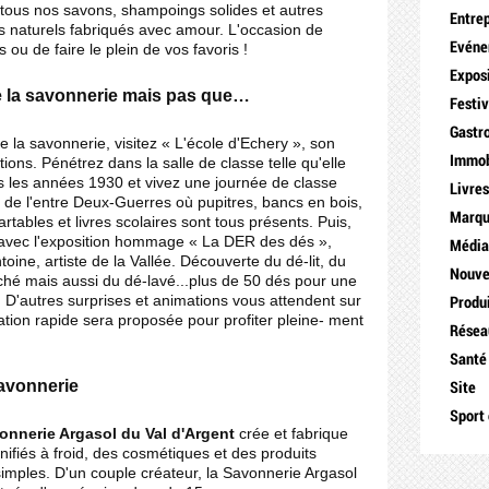
 tous nos savons, shampoings solides et autres
Entre
s naturels fabriqués avec amour. L'occasion de
Evén
s ou de faire le plein de vos favoris !
Expos
e la savonnerie mais pas que…
Festiv
Gastr
 la savonnerie, visitez « L'école d'Echery », son
Immob
ions. Pénétrez dans la salle de classe telle qu'elle
 les années 1930 et vivez une journée de classe
Livre
 de l'entre Deux-Guerres où pupitres, bancs en bois,
Marq
artables et livres scolaires sont tous présents. Puis,
avec l'exposition hommage « La DER des dés »,
Médi
ine, artiste de la Vallée. Découverte du dé-lit, du
Nouve
ché mais aussi du dé-lavé...plus de 50 dés pour une
! D'autres surprises et animations vous attendent sur
Produ
ation rapide sera proposée pour profiter pleine- ment
Résea
Santé
avonnerie
Site
Sport 
onnerie Argasol du Val d'Argent
crée et fabrique
ifiés à froid, des cosmétiques et des produits
 simples. D'un couple créateur, la Savonnerie Argasol