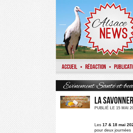
ACCUEIL
RÉDACTION
PUBLICAT
•
•
Evénement
Santé et bea
La savonner
PUBLIÉ LE 15 MAI 
Les
17 & 18 mai 20
pour deux journées