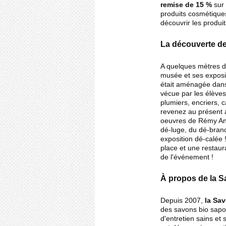
remise de 15 %
sur
produits cosmétique
découvrir les produit
La découverte d
A quelques mètres de
musée et ses exposit
était aménagée dans
vécue par les élèves
plumiers, encriers, c
revenez au présent 
oeuvres de Rémy Anto
dé-luge, du dé-bran
exposition dé-calée 
place et une restaur
de l'événement !
À propos de la S
Depuis 2007,
la Sav
des savons bio sapon
d'entretien sains et