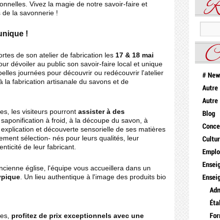
R
onnelles. Vivez la magie de notre savoir-faire et
s de la savonnerie !
unique !
C
ortes de son
atelier de fabrication les
17 & 18 mai
ur dévoiler au public son savoir-faire local et unique
elles journées pour découvrir ou redécouvrir l'atelier
# New
 à la fabrication artisanale du savons et de
Autre
Autre
es, les visiteurs pourront
assister à des
Blog
saponification à froid, à la découpe du savon, à
Conce
 explication et découverte sensorielle de ses matières
ment sélection- nés pour leurs qualités, leur
Cultu
nticité de leur fabricant.
Emplo
Ensei
ncienne église, l'équipe vous accueillera dans un
ypique
. Un lieu authentique à l'image des produits bio
Ensei
Adm
Éta
ées,
profitez de prix exceptionnels avec une
For