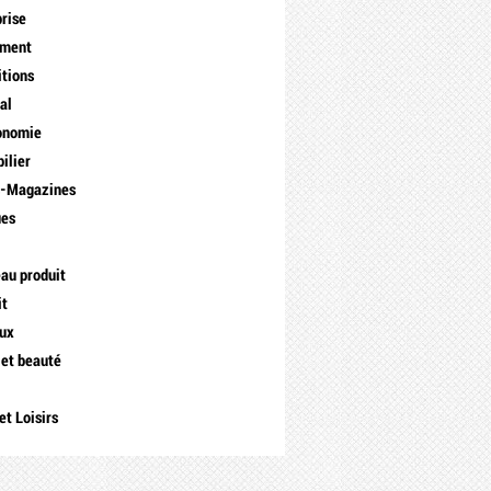
prise
ement
itions
al
onomie
ilier
s-Magazines
ues
a
au produit
it
ux
 et beauté
et Loisirs