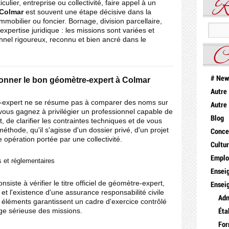
R
ulier, entreprise ou collectivité, faire appel à un
 Colmar
est souvent une étape décisive dans la
immobilier ou foncier. Bornage, division parcellaire,
xpertise juridique : les missions sont variées et
nnel rigoureux, reconnu et bien ancré dans le
C
# New
onner le bon géomètre-expert à Colmar
Autre
e-expert ne se résume pas à comparer des noms sur
Autre
 vous gagnez à privilégier un professionnel capable de
Blog
t, de clarifier les contraintes techniques et de vous
hode, qu'il s'agisse d'un dossier privé, d'un projet
Conce
 opération portée par une collectivité.
Cultu
Emplo
s et réglementaires
Ensei
nsiste à vérifier le titre officiel de géomètre-expert,
Ensei
re et l'existence d'une assurance responsabilité civile
Adm
 éléments garantissent un cadre d'exercice contrôlé
ge sérieuse des missions.
Éta
For