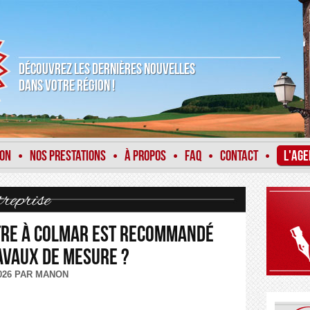
DÉCOUVREZ LES DERNIÈRES NOUVELLES
DANS VOTRE RÉGION !
ION
NOS PRESTATIONS
À PROPOS
FAQ
CONTACT
L'AGE
•
•
•
•
•
reprise
tre à Colmar est recommandé
avaux de mesure ?
2026 PAR MANON