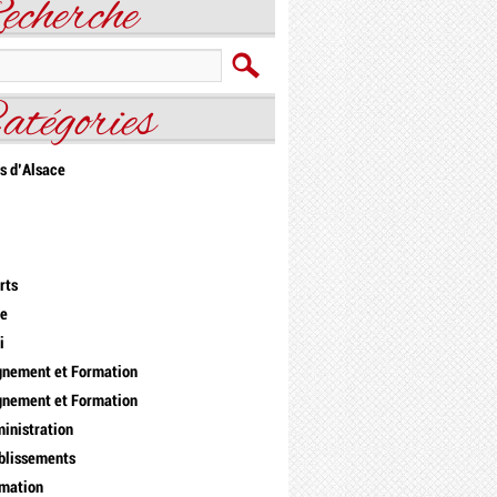
echerche
atégories
s d'Alsace
rts
re
i
gnement et Formation
gnement et Formation
inistration
blissements
mation