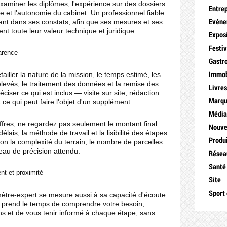
xaminer les diplômes, l'expérience sur des dossiers
Entre
 et l'autonomie du cabinet. Un professionnel fiable
ant dans ses constats, afin que ses mesures et ses
Evén
nt toute leur valeur technique et juridique.
Expos
Festiv
parence
Gastr
étailler la nature de la mission, le temps estimé, les
Immob
levés, le traitement des données et la remise des
Livre
réciser ce qui est inclus — visite sur site, rédaction
Marq
e qui peut faire l'objet d'un supplément.
Médi
fres, ne regardez pas seulement le montant final.
Nouve
élais, la méthode de travail et la lisibilité des étapes.
Produ
lon la complexité du terrain, le nombre de parcelles
eau de précision attendu.
Résea
Santé
ent et proximité
Site
Sport 
ètre-expert se mesure aussi à sa capacité d'écoute.
r prend le temps de comprendre votre besoin,
ons et de vous tenir informé à chaque étape, sans