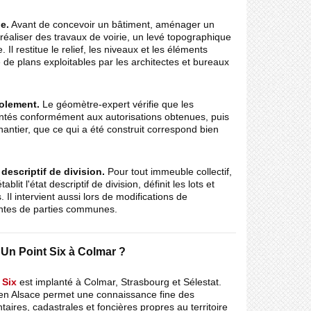
e.
Avant de concevoir un bâtiment, aménager un
réaliser des travaux de voirie, un levé topographique
 Il restitue le relief, les niveaux et les éléments
 de plans exploitables par les architectes et bureaux
colement.
Le géomètre-expert vérifie que les
ntés conformément aux autorisations obtenues, puis
hantier, que ce qui a été construit correspond bien
 descriptif de division.
Pour tout immeuble collectif,
blit l'état descriptif de division, définit les lots et
. Il intervient aussi lors de modifications de
ntes de parties communes.
 Un Point Six à Colmar ?
 Six
est implanté à Colmar, Strasbourg et Sélestat.
 en Alsace permet une connaissance fine des
aires, cadastrales et foncières propres au territoire