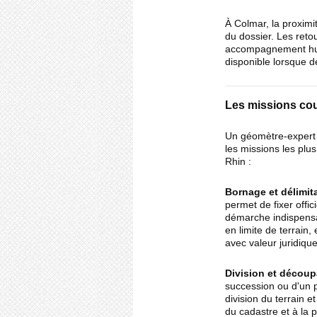
À Colmar, la proximité
du dossier. Les reto
accompagnement hum
disponible lorsque d
Les missions cou
Un géomètre-expert i
les missions les plu
Rhin :
Bornage et délimita
permet de fixer offic
démarche indispensa
en limite de terrain,
avec valeur juridique
Division et découp
succession ou d'un p
division du terrain 
du cadastre et à la p