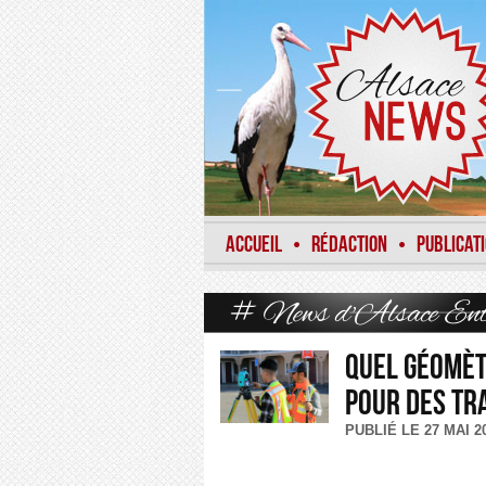
ACCUEIL
RÉDACTION
PUBLICAT
•
•
# News d'Alsace
Ent
Quel géomè
pour des tr
PUBLIÉ LE 27 MAI 