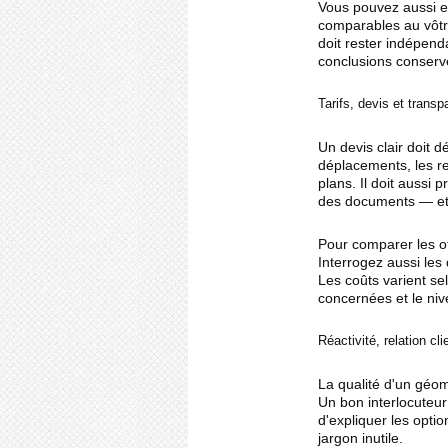
Vous pouvez aussi e
comparables au vôtre
doit rester indépend
conclusions conserve
Tarifs, devis et trans
Un devis clair doit d
déplacements, les re
plans. Il doit aussi p
des documents — et c
Pour comparer les of
Interrogez aussi les d
Les coûts varient se
concernées et le niv
Réactivité, relation cli
La qualité d'un géom
Un bon interlocuteu
d'expliquer les opti
jargon inutile.